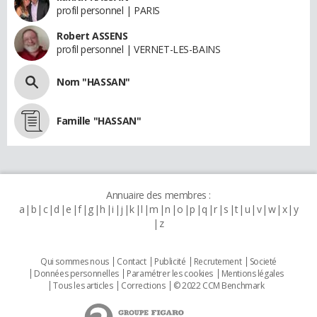
profil personnel | PARIS
Robert ASSENS
profil personnel | VERNET-LES-BAINS
Nom "HASSAN"
Famille "HASSAN"
Annuaire des membres :
a
b
c
d
e
f
g
h
i
j
k
l
m
n
o
p
q
r
s
t
u
v
w
x
y
z
Qui sommes nous
Contact
Publicité
Recrutement
Societé
Données personnelles
Paramétrer les cookies
Mentions légales
Tous les articles
Corrections
© 2022 CCM Benchmark