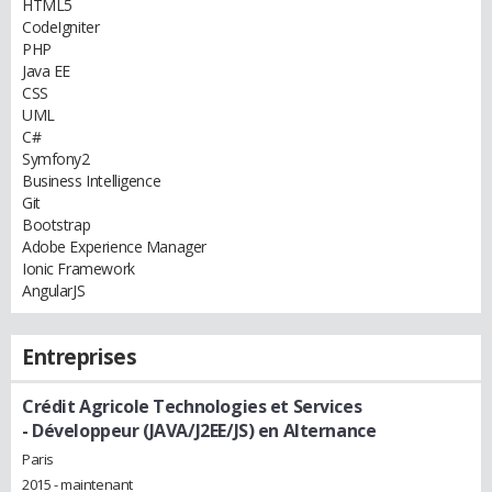
HTML5
CodeIgniter
PHP
Java EE
CSS
UML
C#
Symfony2
Business Intelligence
Git
Bootstrap
Adobe Experience Manager
Ionic Framework
AngularJS
Entreprises
Crédit Agricole Technologies et Services
- Développeur (JAVA/J2EE/JS) en Alternance
Paris
2015 - maintenant