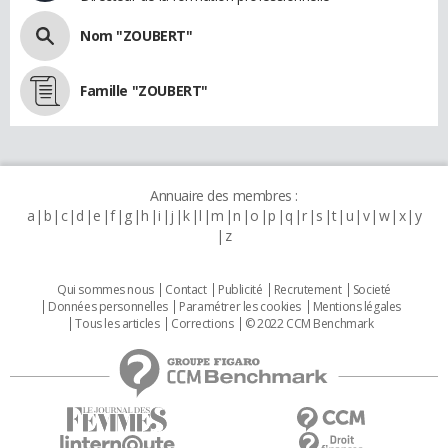
Nom "ZOUBERT"
Famille "ZOUBERT"
Annuaire des membres :
a
b
c
d
e
f
g
h
i
j
k
l
m
n
o
p
q
r
s
t
u
v
w
x
y
z
Qui sommes nous
Contact
Publicité
Recrutement
Societé
Données personnelles
Paramétrer les cookies
Mentions légales
Tous les articles
Corrections
© 2022 CCM Benchmark