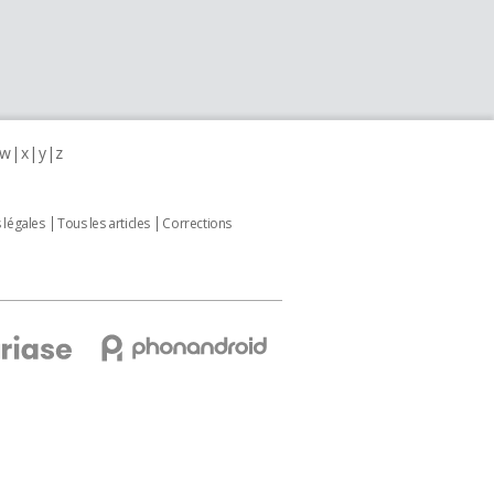
w
x
y
z
 légales
Tous les articles
Corrections