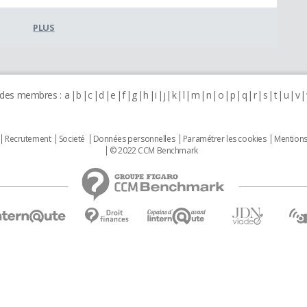
PLUS
 des membres :
a
b
c
d
e
f
g
h
i
j
k
l
m
n
o
p
q
r
s
t
u
v
Recrutement
Societé
Données personnelles
Paramétrer les cookies
Mentions
© 2022 CCM Benchmark