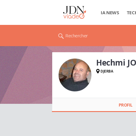
IA NEWS
TEC
Rechercher
Hechmi J
DJERBA
Hechmi JOMNI
PROFIL