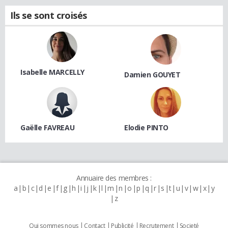
Ils se sont croisés
Isabelle MARCELLY
Damien GOUYET
Gaëlle FAVREAU
Elodie PINTO
Annuaire des membres :
a
b
c
d
e
f
g
h
i
j
k
l
m
n
o
p
q
r
s
t
u
v
w
x
y
z
Qui sommes nous
Contact
Publicité
Recrutement
Societé