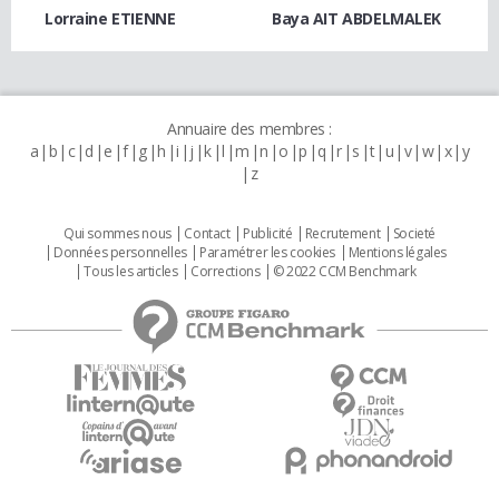
Lorraine ETIENNE
Baya AIT ABDELMALEK
Annuaire des membres :
a
b
c
d
e
f
g
h
i
j
k
l
m
n
o
p
q
r
s
t
u
v
w
x
y
z
Qui sommes nous
Contact
Publicité
Recrutement
Societé
Données personnelles
Paramétrer les cookies
Mentions légales
Tous les articles
Corrections
© 2022 CCM Benchmark