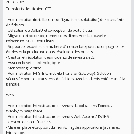
2013 - 2015
Transferts des fichiers CFT
- Administration (installation, configuration, exploitation) des transferts
de fichiers.
- Utilisation de DollarU et conception de boite à outil.
- Migration et accompagnement des clients vers la nouvelle
infrastructure CFT sous linux.
- Support et expertise en matière d’architecture pour accompagner les
études et la production dans l’évolution des projets.
- Gestion et résolution des incidents de niveau 2 et 3.
- Assurer la veille technologique.
- Monotoring Sentinel.
- Administration IFTG (Internet File Transfer Gateway) : Solution
sécurisée pour les transferts de fichiers avec les clients extérieurs à la
banque.
Web
- Administration Infrastructure serveurs d’applications Tomcat /
Weblogic / Wepshere.
- Administration Infrastructure serveurs Web Apache/ IIS/ IHS.
- Gestion des certificats SSL.
- Mise en place et support du monitoring des applications Java avec
Introscope.