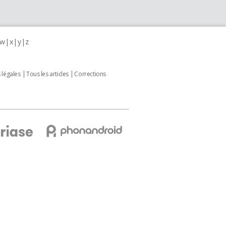
w
x
y
z
 légales
Tous les articles
Corrections