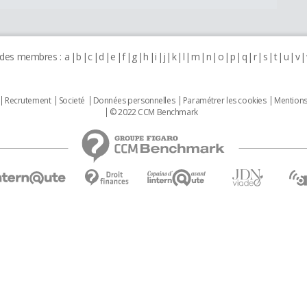
 des membres :
a
b
c
d
e
f
g
h
i
j
k
l
m
n
o
p
q
r
s
t
u
v
Recrutement
Societé
Données personnelles
Paramétrer les cookies
Mentions
© 2022 CCM Benchmark