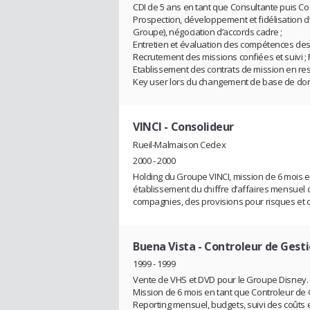
CDI de 5 ans en tant que Consultante puis Co
Prospection, développement et fidélisation d’
Groupe), négociation d’accords cadre ;
Entretien et évaluation des compétences des
Recrutement des missions confiées et suivi 
Etablissement des contrats de mission en respe
Key user lors du changement de base de do
VINCI
- Consolideur
Rueil-Malmaison Cedex
2000 - 2000
Holding du Groupe VINCI, mission de 6 mois e
établissement du chiffre d’affaires mensuel co
compagnies, des provisions pour risques et ch
Buena Vista
- Controleur de Gest
1999 - 1999
Vente de VHS et DVD pour le Groupe Disney.
Mission de 6 mois en tant que Controleur de 
Reporting mensuel, budgets, suivi des coûts et 