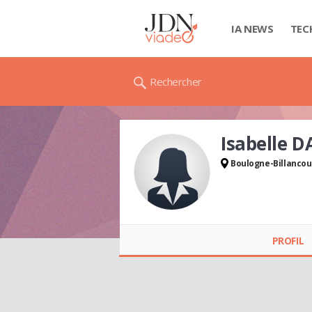
IA NEWS
TEC
Rechercher
Isabelle 
Boulogne-Billancou
Isabelle DAUSSY
PROFIL