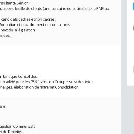
nsultante Sénior :
un portefeuille de clients (une centaine de sociétés de la PME au
 candidats cadres et non cadres ;
; Formation et encadrement de consultants
ct de la législation ;
nnées ;
n tant que Consolideur :
nsolidé pour les 756 filiales du Groupe, suivi des inter-
arges, élaboration de l’Intranet Consolidation.
ion
Gestion Commercial :
de l’activité.