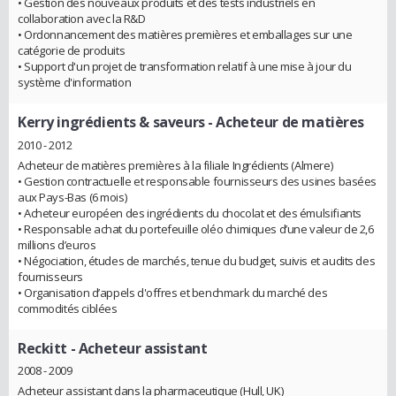
• Gestion des nouveaux produits et des tests industriels en
collaboration avec la R&D
• Ordonnancement des matières premières et emballages sur une
catégorie de produits
• Support d'un projet de transformation relatif à une mise à jour du
système d'information
Kerry ingrédients & saveurs
- Acheteur de matières
2010 - 2012
Acheteur de matières premières à la filiale Ingrédients (Almere)
• Gestion contractuelle et responsable fournisseurs des usines basées
aux Pays-Bas (6 mois)
• Acheteur européen des ingrédients du chocolat et des émulsifiants
• Responsable achat du portefeuille oléo chimiques d’une valeur de 2,6
millions d’euros
• Négociation, études de marchés, tenue du budget, suivis et audits des
fournisseurs
• Organisation d’appels d'offres et benchmark du marché des
commodités ciblées
Reckitt
- Acheteur assistant
2008 - 2009
Acheteur assistant dans la pharmaceutique (Hull, UK)