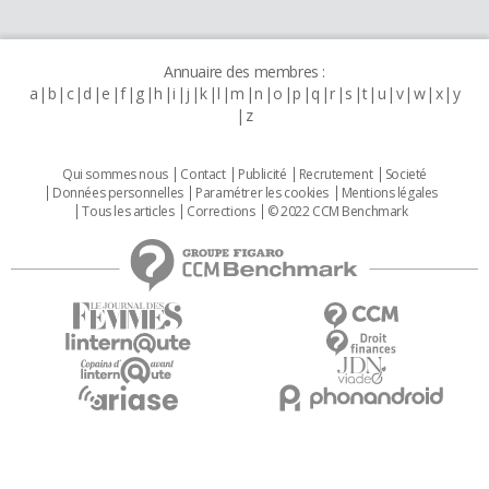
Annuaire des membres :
a
b
c
d
e
f
g
h
i
j
k
l
m
n
o
p
q
r
s
t
u
v
w
x
y
z
Qui sommes nous
Contact
Publicité
Recrutement
Societé
Données personnelles
Paramétrer les cookies
Mentions légales
Tous les articles
Corrections
© 2022 CCM Benchmark