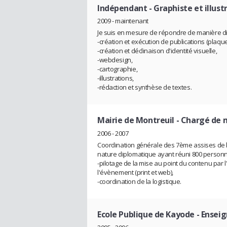
Indépendant
- Graphiste et illus
2009 - maintenant
Je suis en mesure de répondre de manière dili
-création et exécution de publications (plaquett
-création et déclinaison d'identité visuelle,
-webdesign,
-cartographie,
-illustrations,
-rédaction et synthèse de textes.
Mairie de Montreuil
- Chargé de 
2006 - 2007
Coordination générale des 7ème assises de 
nature diplomatique ayant réuni 800 personna
-pilotage de la mise au point du contenu par 
l'évènement (print et web),
-coordination de la logistique.
Ecole Publique de Kayode
- Ensei