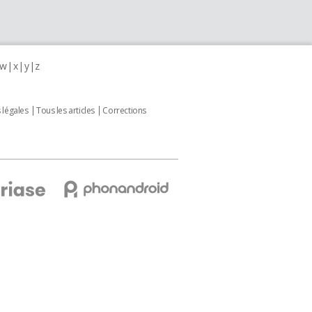
w
x
y
z
 légales
Tous les articles
Corrections