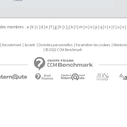
 des membres :
a
b
c
d
e
f
g
h
i
j
k
l
m
n
o
p
q
r
s
t
u
v
Recrutement
Societé
Données personnelles
Paramétrer les cookies
Mentions
© 2022 CCM Benchmark