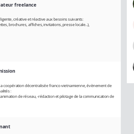
trateur freelance
gente, créative et réactive aux besoins suivants:
es, brochures, affiches, invitations, presse locale...),
mission
la coopération décentralisée franco-vietnamienne, évènement de
lités :
l'animation de réseau, -rédaction et pilotage de la communication de
gnant