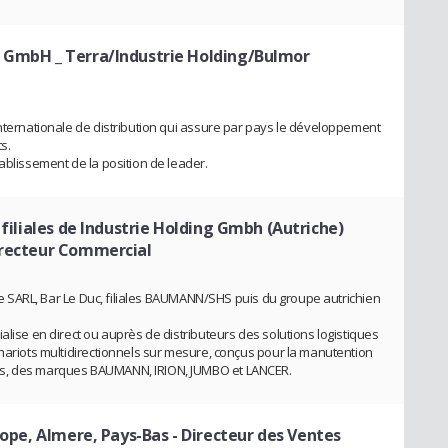
k GmbH _ Terra/Industrie Holding/Bulmor
internationale de distribution qui assure par pays le développement
s.
ablissement de la position de leader.
 filiales de Industrie Holding Gmbh (Autriche)
irecteur Commercial
rgie SARL, Bar Le Duc, filiales BAUMANN/SHS puis du groupe autrichien
alise en direct ou auprès de distributeurs des solutions logistiques
chariots multidirectionnels sur mesure, conçus pour la manutention
es, des marques BAUMANN, IRION, JUMBO et LANCER.
urope, Almere, Pays-Bas
- Directeur des Ventes