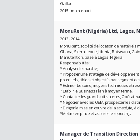
Gaillac
2015 - maintenant
MonuRent (Nigéria) Ltd, Lagos, N
2013 - 2014
MonuRent, société de location de matériels mo
Ghana, Sierra Leone, Liberia, Botswana, Guiné
Manutention, basé à Lagos, Nigeria.
Responsabilités:
* Analyser le marché;
* Proposer une stratégie de développement co
potentiels, cibles et objectifs par segment d
* Estimer besoins, moyens techniques et ress
* Etablir le Business Plan à moyen terme ;
* Contacter les grands utilisateurs, Opérateur
* Négocier avec les OEM, prospecter les dist
* Diriger la mise en œuvre de la stratégie, à d
*Mettre en place et assurer le reporting.
Manager de Transition Direction