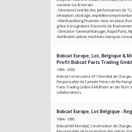
survenir sur le terrain.
- Direction/Contrôle des performances de "Cate
(réception, stockage, expédition) représenta
- Merchandising Financier: mise en place d'une
grâce à la signature d'accords de financeme
- Directeur/ General Manager, Rapid Parts, Ni
distribution pièces machines marques concu
Bobcat Europe, Lot, Belgique & M
Profit Bobcat Parts Trading GmbH
1996 - 2000
Bobcat Constructeur N°1 Mondial de Chargeurs
Responsable de l'activité Pièces de Rechange
Parts Trading GmbH à Mülheim an der Ruhr (All
collaborateurs.
Bobcat Europe, Lot Belgique
- Re
1994 - 1995
Bobcat N)1 Mondial_Constructeur de Chargeurs
Responsable de la promotion des pièces d'origi