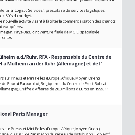
rpillar Logistic Services", prestataire de services logistiques
nt > 60% du budget.
 nouvelle activité visant à faciliter la commercialisation des chariots
nt européens.
jmegen, Pays-Bas, Joint Venture filiale de MCFE, spécialisée
rrentes.
ülheim a.d./Ruhr, RFA
- Responsable du Centre de
 à Mülheim an der Ruhr (Allemagne) et de l'
 sur Pneus et Mini Pelles (Europe, Afrique, Moyen Orient).
 de Bobcat Europe (Lot, Belgique) et du Centre de Profit Bobcat
emagne), Chiffre d'Affaires de 20,0 millions d'Euros en 1999. 11
gional Parts Manager
 sur Pneus et Mini Pelles (Europe, Afrique, Moyen Orient).
ne, du suivi, de l'animation du réseau de distribution. L'objectif