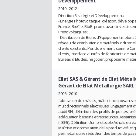
Développement
2010 - 2012
Direction Stratégie et Développement:
- Énergie Photovoltaïque: création, développ
France, BtoC et BtoB, promouvant investissem
Photovoltaïques;
- Distribution de Biens d'Equipement motori
réseau de distribution de matériels industrie
clients existants. Ponctuellement, comme Co
clients, interface auprès de fabricants de ma
Bureau d'Etudes, négocier, proposer le matéri
Ellat SAS & Gérant de Ellat Métal
Gérant de Ellat Métallurgie SARL
2006 - 2010
fabrication de châssis, mâts et composants 
multidirectionnels électriques. Engagement
audit RH, définition des profils de postes, p
adéquation besoins et ressources. Assainiss
(- 33%). Définition d’un protocole Achats et 
Maîtrise et optimisation de la productivité et
permettant une réduction des temps de pass