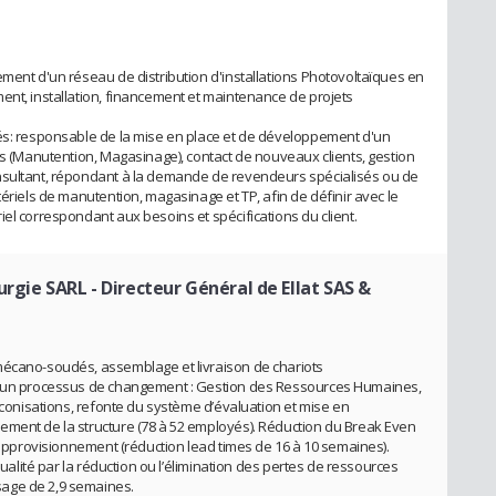
ement d'un réseau de distribution d'installations Photovoltaïques en
ent, installation, financement et maintenance de projets
sés: responsable de la mise en place et de développement d'un
ls (Manutention, Magasinage), contact de nouveaux clients, gestion
nsultant, répondant à la demande de revendeurs spécialisés ou de
tériels de manutention, magasinage et TP, afin de définir avec le
el correspondant aux besoins et spécifications du client.
lurgie SARL
- Directeur Général de Ellat SAS &
mécano-soudés, assemblage et livraison de chariots
 d’un processus de changement : Gestion des Ressources Humaines,
réconisations, refonte du système d’évaluation et mise en
ement de la structure (78 à 52 employés). Réduction du Break Even
réapprovisionnement (réduction lead times de 16 à 10 semaines).
 qualité par la réduction ou l’élimination des pertes de ressources
age de 2,9 semaines.