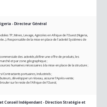
igeria
- Directeur Général
biles TP, Mines, Levage, Agricoles en Afrique de l'Ouest (Nigeria,
e...). Responsable de la mise en place de l'activité Systèmes de
mmerciale des activités,définir une offre de produits, les
e marché et par zone géographique ;
ources humaines nécessaires à la mise en place de la structure ;
s/Contractants portuaires, Industriels ;
ributeurs, développer un réseau, assurer l'Après-vente;
érouler sur le reste de l'Afrique de l'Ouest;
 et Conseil Indépendant
- Direction Stratégie et