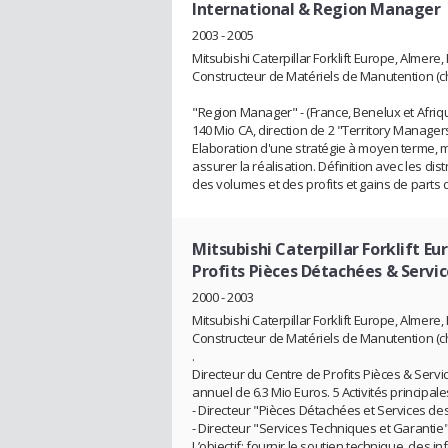
International & Region Manager
2003 - 2005
Mitsubishi Caterpillar Forklift Europe, Almere,
Constructeur de Matériels de Manutention (ch
"Region Manager" - (France, Benelux et Afriq
140 Mio CA, direction de 2 "Territory Manager
Elaboration d'une stratégie à moyen terme, m
assurer la réalisation. Définition avec les di
des volumes et des profits et gains de parts
Mitsubishi Caterpillar Forklift E
Profits Pièces Détachées & Servi
2000 - 2003
Mitsubishi Caterpillar Forklift Europe, Almere,
Constructeur de Matériels de Manutention (c
.
Directeur du Centre de Profits Pièces & Serv
annuel de 6.3 Mio Euros. 5 Activités principale
- Directeur "Pièces Détachées et Services des 
- Directeur "Services Techniques et Garantie",
L’objectif: fournir le soutien technique, des