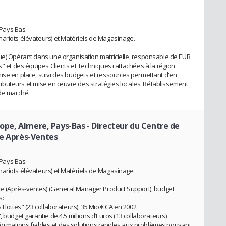
 Pays Bas.
ariots élévateurs) et Matériels de Magasinage.
ue) Opérant dans une organisation matricielle, responsable de EUR
s" et des équipes Clients et Techniques rattachées à la région.
ise en place, suivi des budgets et ressources permettant d'en
stributeurs et mise en œuvre des stratégies locales. Rétablissement
 de marché.
urope, Almere, Pays-Bas
- Directeur du Centre de
ce Après-Ventes
 Pays Bas.
hariots élévateurs) et Matériels de Magasinage
ice (Après-ventes) (General Manager Product Support), budget
s:
Flottes" (23 collaborateurs), 35 Mio € CA en 2002.
 budget garantie de 4.5 millions d’Euros (13 collaborateurs).
 informations fiables et des solutions rapides aux problèmes pouvant