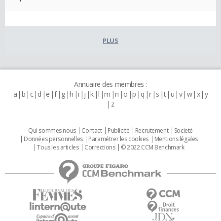
PLUS
Annuaire des membres :
a
b
c
d
e
f
g
h
i
j
k
l
m
n
o
p
q
r
s
t
u
v
w
x
y
z
Qui sommes nous
Contact
Publicité
Recrutement
Societé
Données personnelles
Paramétrer les cookies
Mentions légales
Tous les articles
Corrections
© 2022 CCM Benchmark