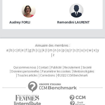
Audrey FORLI
Remondini LAURENT
Annuaire des membres :
a
b
c
d
e
f
g
h
i
j
k
l
m
n
o
p
q
r
s
t
u
v
w
x
y
z
Qui sommes nous
Contact
Publicité
Recrutement
Societé
Données personnelles
Paramétrer les cookies
Mentions légales
Tous les articles
Corrections
© 2022 CCM Benchmark