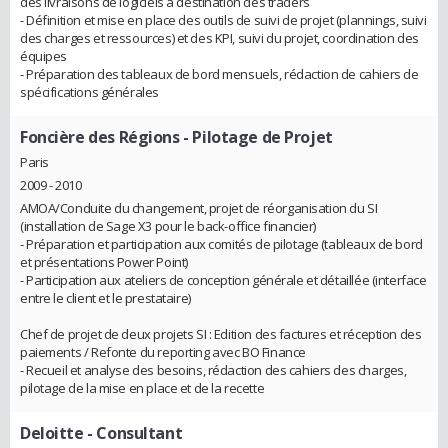
des livraisons de logiciels à destination des traders
- Définition et mise en place des outils de suivi de projet (plannings, suivi
des charges et ressources) et des KPI, suivi du projet, coordination des
équipes
- Préparation des tableaux de bord mensuels, rédaction de cahiers de
spécifications générales
Foncière des Régions
- Pilotage de Projet
Paris
2009 - 2010
AMOA/Conduite du changement, projet de réorganisation du SI
(installation de Sage X3 pour le back-office financier)
- Préparation et participation aux comités de pilotage (tableaux de bord
et présentations Power Point)
- Participation aux ateliers de conception générale et détaillée (interface
entre le client et le prestataire)
Chef de projet de deux projets SI : Edition des factures et réception des
paiements / Refonte du reporting avec BO Finance
- Recueil et analyse des besoins, rédaction des cahiers des charges,
pilotage de la mise en place et de la recette
Deloitte
- Consultant