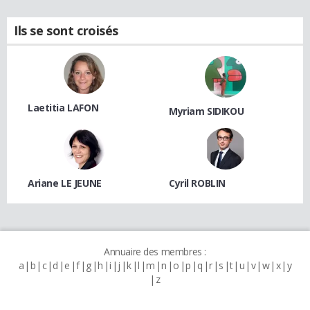
Ils se sont croisés
Laetitia LAFON
Myriam SIDIKOU
Ariane LE JEUNE
Cyril ROBLIN
Annuaire des membres :
a
b
c
d
e
f
g
h
i
j
k
l
m
n
o
p
q
r
s
t
u
v
w
x
y
z