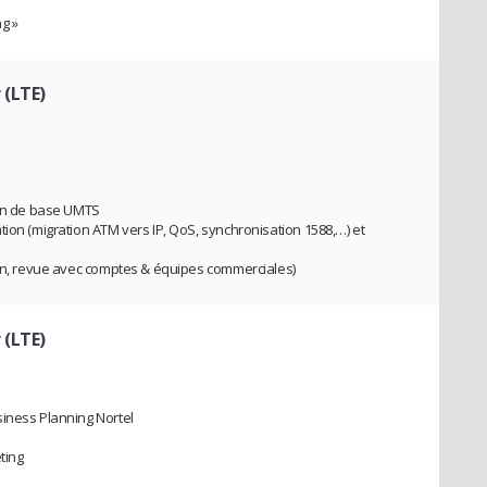
ng »
 (LTE)
ion de base UMTS
ion (migration ATM vers IP, QoS, synchronisation 1588,…) et
ion, revue avec comptes & équipes commerciales)
 (LTE)
siness Planning Nortel
ting