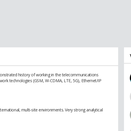
nstrated history of working in the telecommunications
etwork technologies (GSM, W-CDMA, LTE, 5G), Ethernet/IP
ernational, multi-site environments. Very strong analytical