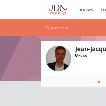
IA NEWS
TEC
Rechercher
Jean-Jacq
Nozay
Jean-Jacques GENET
PROFIL