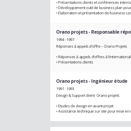
• Présentations clients et conférences intern
• Développement outil de business plan pou
• Elaboration et présentation de business cas
Orano projets
- Responsable répo
1994 - 1997
Réponses à appels d’offre – Orano Projets
• Réponses à appels d’offres à l’international
• Présentations clients
Orano projets
- Ingénieur étude
1991 - 1993
Design & Support client- Orano projets
• Etudes de design en avant-projet
• Assistance technique sur site pour mise en 