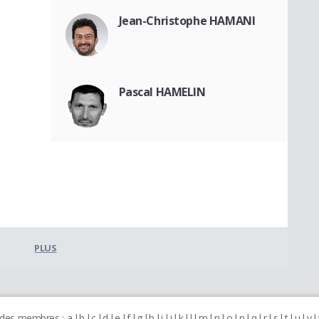
Jean-Christophe HAMANI
Pascal HAMELIN
PLUS
 des membres :
a
b
c
d
e
f
g
h
i
j
k
l
m
n
o
p
q
r
s
t
u
v