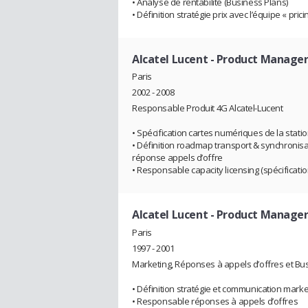
• Analyse de rentabilité (Business Plans)
• Définition stratégie prix avec l’équipe « prici
Alcatel Lucent
- Product Manager
Paris
2002 - 2008
Responsable Produit 4G Alcatel-Lucent
• Spécification cartes numériques de la stat
• Définition roadmap transport & synchronisat
réponse appels d’offre
• Responsable capacity licensing (spécificat
Alcatel Lucent
- Product Manager
Paris
1997 - 2001
Marketing, Réponses à appels d’offres et Bu
• Définition stratégie et communication marke
• Responsable réponses à appels d’offres