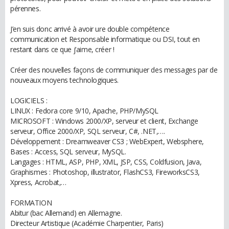
pérennes.
J’en suis donc arrivé à avoir ure double compétence
communication et Responsable informatique ou DSI, tout en
restant dans ce que j’aime, créer !
Créer des nouvelles façons de communiquer des messages par de
nouveaux moyens technologiques.
LOGICIELS :
LINUX : Fedora core 9/10, Apache, PHP/MySQL
MICROSOFT : Windows 2000/XP, serveur et client, Exchange
serveur, Office 2000/XP, SQL serveur, C#, .NET,….
Développement : Dreamweaver CS3 ; WebExpert, Websphere,
Bases : Access, SQL serveur, MySQL.
Langages : HTML, ASP, PHP, XML, JSP, CSS, Coldfusion, Java,
Graphismes : Photoshop, illustrator, FlashCS3, FireworksCS3,
Xpress, Acrobat,…
FORMATION
Abitur (bac Allemand) en Allemagne.
Directeur Artistique (Académie Charpentier, Paris)