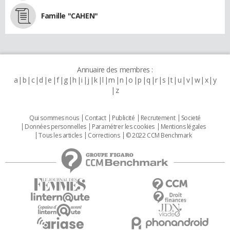
Famille "CAHEN"
Annuaire des membres :
a
b
c
d
e
f
g
h
i
j
k
l
m
n
o
p
q
r
s
t
u
v
w
x
y
z
Qui sommes nous
Contact
Publicité
Recrutement
Societé
Données personnelles
Paramétrer les cookies
Mentions légales
Tous les articles
Corrections
© 2022 CCM Benchmark