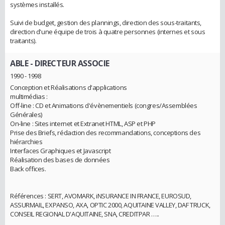
systèmes installés.
Suivi de budget, gestion des plannings, direction des sous-traitants,
direction d'une équipe de trois à quatre personnes (internes et sous
traitants).
ABLE
- DIRECTEUR ASSOCIE
1990 - 1998
Conception et Réalisations d'applications
multimédias :
Off-line : CD et Animations d'évènementiels (congres/Assemblées
Générales)
On-line : Sites internet et Extranet HTML, ASP et PHP
Prise des Briefs, rédaction des recommandations, conceptions des
hiérarchies
Interfaces Graphiques et Javascript
Réalisation des bases de données
Back offices.
Références : SERT, AVOMARK, iNSURANCE IN FRANCE, EUROSUD,
ASSURMAIL, EXPANSO, AXA, OPTIC 2000, AQUITAINE VALLEY, DAF TRUCK,
CONSEIL REGIONAL D'AQUITAINE, SNA, CREDITPAR …..