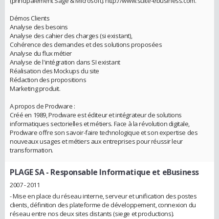
(principalement Sage & Microsoft). http://www.suite-ebusiness.com.
Démos Clients
Analyse des besoins
Analyse des cahier des charges (si existant),
Cohérence des demandes et des solutions proposées
Analyse du flux métier
Analyse de l'intégration dans SI existant
Réalisation des Mockups du site
Rédaction des propositions
Marketing produit.
A propos de Prodware :
Créé en 1989, Prodware est éditeur et intégrateur de solutions
informatiques sectorielles et métiers. Face à la révolution digitale,
Prodware offre son savoir-faire technologique et son expertise des
nouveaux usages et métiers aux entreprises pour réussir leur
transformation.
PLAGE SA
- Responsable Informatique et eBusiness
2007 - 2011
- Mise en place du réseau interne, serveur et unification des postes
clients, définition des plateforme de développement, connexion du
réseau entre nos deux sites distants (siege et productions).