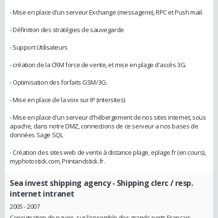
- Mise en place d'un serveur Exchange (messagerie), RPC et Push mail.
- Définition des stratégies de sauvegarde
- Support Utilisateurs
- création de la CRM force de vente, et mise en plage d'accès 3G.
- Optimisation des forfaits GSM/3G.
- Mise en place de la voix sur IP (intersites)
- Mise en place d'un serveur d'hébergement de nos sites internet, sous
apache, dans notre DMZ, connections de ce serveur a nos bases de
données Sage SQL
- Création des sites web de vente à distance plage, eplage.fr (en cours),
myphotostick.com, Printandstick.fr.
Sea invest shipping agency
- Shipping clerc / resp.
internet intranet
2005 - 2007
Consignation de navire, sur l'ensemble des grands ports Francais.