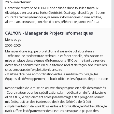
2005 - maintenant
Gérant de l'entreprise TELINFO spécialisée dans tous les travaux
électriques en courants forts (électricité, éclairage, chauffage …) et en
courants faibles (domotique, réseaux informatiques cuivre et fibre,
alarme anti-intrusion, contrôle d'accès, téléphonie, sono, vidéo ...)
CALYON
- Manager de Projets Informatiques
Montrouge
2000 - 2005
Manager d’une équipe projet d'une dizaine de collaborateurs :
- Définition de l’architecture technique et fonctionnelle, réalisation et
mise en place de systèmes d’informations NTIC permettant de rendre
accessibles par Internet, en quasi temps réel et de façon sécurisée les
sites centraux de l’exploitation bancaire
- Maîtrise d’œuvre et coordination entre la maîtrise d’ouvrage, les
équipes de développement, le back-office et les équipes de production
Responsable de la mise en œuvre d’un progiciel en salle des marchés :
- Coordinateur pour les spécifications, la modélisation de l’architecture
et des flux, le déploiement et les paramétrages des progiciels Murex
mis à disposition des traders du desk des Dérivés de Crédit
- Implémentation de workflows entre le Front-Office, le Middle-Office, le
Back-Office, le département des Risques ainsi que la plupart des