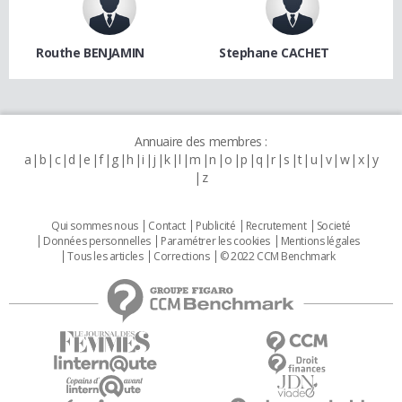
Routhe BENJAMIN
Stephane CACHET
Annuaire des membres :
a
b
c
d
e
f
g
h
i
j
k
l
m
n
o
p
q
r
s
t
u
v
w
x
y
z
Qui sommes nous
Contact
Publicité
Recrutement
Societé
Données personnelles
Paramétrer les cookies
Mentions légales
Tous les articles
Corrections
© 2022 CCM Benchmark