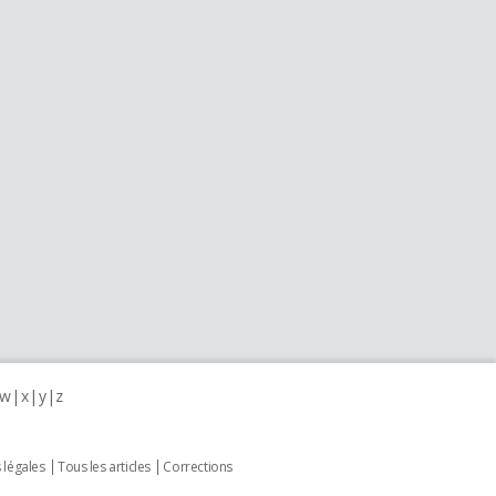
w
x
y
z
 légales
Tous les articles
Corrections