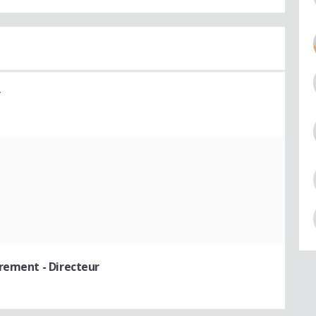
r
vrement
- Directeur