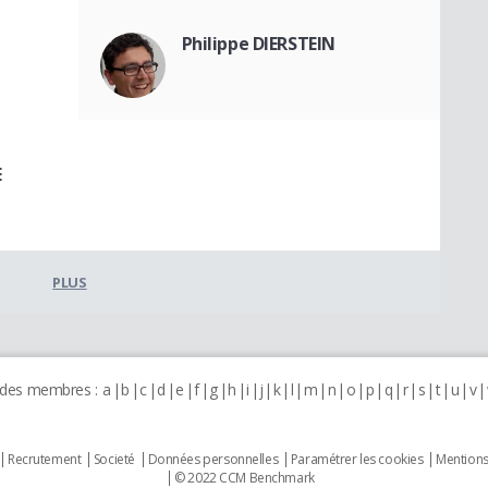
Philippe DIERSTEIN
E
PLUS
 des membres :
a
b
c
d
e
f
g
h
i
j
k
l
m
n
o
p
q
r
s
t
u
v
Recrutement
Societé
Données personnelles
Paramétrer les cookies
Mentions
© 2022 CCM Benchmark