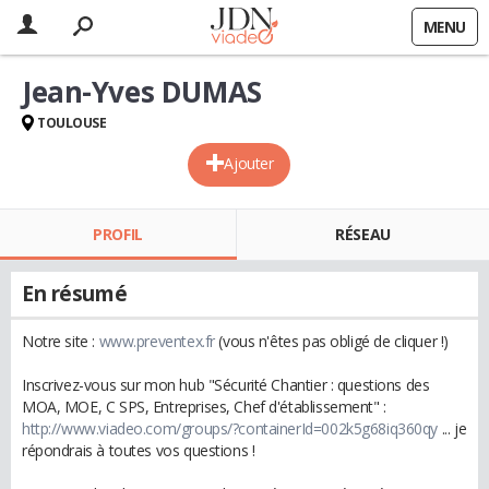
MENU
Jean-Yves DUMAS
TOULOUSE
Ajouter
PROFIL
RÉSEAU
En résumé
Notre site :
www.preventex.fr
(vous n'êtes pas obligé de cliquer !)
Inscrivez-vous sur mon hub "Sécurité Chantier : questions des
MOA, MOE, C SPS, Entreprises, Chef d'établissement" :
http://www.viadeo.com/groups/?containerId=002k5g68iq360qy
... je
répondrais à toutes vos questions !