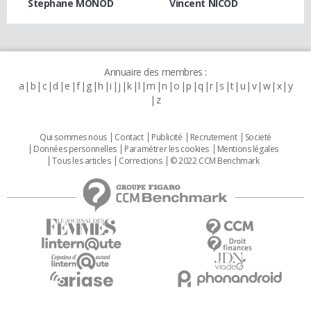
Stephane MONOD
Vincent NICOD
Annuaire des membres :
a
b
c
d
e
f
g
h
i
j
k
l
m
n
o
p
q
r
s
t
u
v
w
x
y
z
Qui sommes nous
Contact
Publicité
Recrutement
Societé
Données personnelles
Paramétrer les cookies
Mentions légales
Tous les articles
Corrections
© 2022 CCM Benchmark