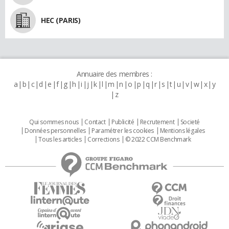
HEC (PARIS)
Annuaire des membres :
a
b
c
d
e
f
g
h
i
j
k
l
m
n
o
p
q
r
s
t
u
v
w
x
y
z
Qui sommes nous
Contact
Publicité
Recrutement
Societé
Données personnelles
Paramétrer les cookies
Mentions légales
Tous les articles
Corrections
© 2022 CCM Benchmark