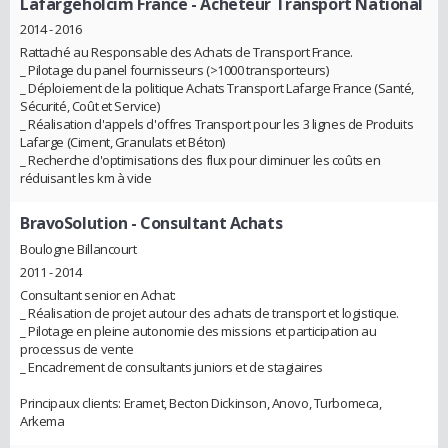
Lafargeholcim France
- Acheteur Transport National
2014 - 2016
Rattaché au Responsable des Achats de Transport France.
_ Pilotage du panel fournisseurs (>1000 transporteurs)
_ Déploiement de la politique Achats Transport Lafarge France (Santé,
Sécurité, Coût et Service)
_ Réalisation d'appels d'offres Transport pour les 3 lignes de Produits
Lafarge (Ciment, Granulats et Béton)
_ Recherche d'optimisations des flux pour diminuer les coûts en
réduisant les km à vide
BravoSolution
- Consultant Achats
Boulogne Billancourt
2011 - 2014
Consultant senior en Achat:
_ Réalisation de projet autour des achats de transport et logistique.
_ Pilotage en pleine autonomie des missions et participation au
processus de vente
_ Encadrement de consultants juniors et de stagiaires
Principaux clients: Eramet, Becton Dickinson, Anovo, Turbomeca,
Arkema