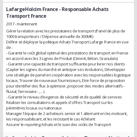
LafargeHolcim France
- Responsable Achats
Transport France
2017 - maintenant
Gérer la relation avec les prestataires de transport (Panel de plus de
1000 transporteurs / Dépense annuelle de 300M€)
Définir et déployer la politique Achats Transport Lafarge France en vue
de :
- Garantir le coût global optimal des prestations de transport en France
en accord avec les 3 Lignes de Produit (Ciment, Béton, Granulats)
- Garantir une capacité de transport suffisante pour livrer nos clients
(Capter les signes du marché et anticiper ses évolutions, Développer
une stratégie de panel en coopération avec les responsables logistique
locaux, Trouver de nouveaux fournisseurs, Etre force de proposition
pour identifier des flux à optimiser, proposer des modes alternatifs -
fluvial, ferroviaire - ,…)
- Garantir le niveau d’exigence de sécurité et de qualité de services
Réaliser les consultations et appels d'offres Transport sur les
périmètres locaux ou nationaux
Manager l'équipe de 2 acheteurs senior et 1 alternant en les motivant,
les responsabilisant, et les recrutant le cas échéant
Assurer le reporting Achats et le suivi des coûts de Transport