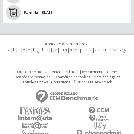
Famille "BLAIS"
Annuaire des membres :
a
b
c
d
e
f
g
h
i
j
k
l
m
n
o
p
q
r
s
t
u
v
w
x
y
z
Qui sommes nous
Contact
Publicité
Recrutement
Societé
Données personnelles
Paramétrer les cookies
Mentions légales
Tous les articles
Corrections
© 2022 CCM Benchmark