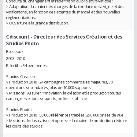
Conduite du changement et redéfinition du projet viti-vinicole :
> Adaptation du cahier des charges de la conduite de la vigne et des
vinifications, en fonction des attentes du marché et des nouvelles
règlementations.
> Ouverture à la grande distribution.
Cdiscount
- Directeur des Services Création et des
Studios Photo
Bordeaux
2008 - 2010
Effectifs : 34 personnes.
Studios Création :
> Production 2010 : 24 campagnes commerciales majeures, 30
opérations secondaires, plus de 10.000 supports
> Missions : Assurer l’innovation, la création et la production toutes
campagnes et tous supports, on-line et off-line
Studios Photo :
> Production 2010 : 50.000 références traitées, 250.000 prises de vue
> Missions : Industrialiser et optimiser la chaine de production, réduire
les coûts des studios