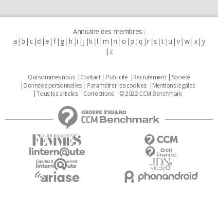
Annuaire des membres :
a
b
c
d
e
f
g
h
i
j
k
l
m
n
o
p
q
r
s
t
u
v
w
x
y
z
Qui sommes nous
Contact
Publicité
Recrutement
Societé
Données personnelles
Paramétrer les cookies
Mentions légales
Tous les articles
Corrections
© 2022 CCM Benchmark