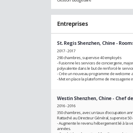
Entreprises
St. Regis Shenzhen, Chine
- Rooms
2017 - 2017
290 chambres, supervise 40 employés
- Fusionne les services de conciergerie, maj
polyvalente dans le but de renforcé le ser
- Crée un nouveau programme de welcome 
- Met en place la plateforme de messagerie 
Westin Shenzhen, Chine
- Chef d
2016 - 2016
350 chambres, avec un taux d’occupation an
Rattaché au Directeur Général, supervise 5
- Augmente le revenu hébergement lié à la 
années.