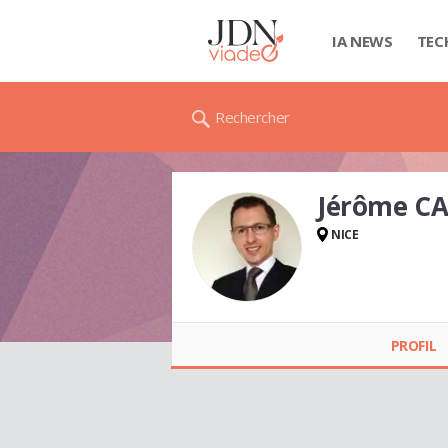
IA NEWS
TEC
Rechercher
Jérôme CA
NICE
Jérôme CAILLET
PROFIL