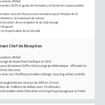
verture d’hôtel
nentes (SOP), le guide de formation, et forme les responsables
laboration avec les Ressources Humaines pour l’emploi de 61
entretiens, recrutement de masse
onstruction de la réception et du club lounge
et Vingcard
 le responsable de la Sécurité
stant Chef de Réception
verture d’hôtel
 Lounge de toute l’Asie Pacifique en 2010
pour dynamiser l’offre Club Lounge (problématique : efficacité du
service des vins)
e avec ces 5 buffets journaliers (design, sourcing, achat, contrôle
ine et augmente les revenus de 20% en 12 mois.
ur de 3 millions de dollars avec 10 véhicules.
transfrontalier entre Shenzhen et Hong Kong managé par un hôtel.