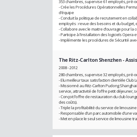
353 chambres, supervise 61 employés, pré-ou
- Crée les Procédures Opérationnelles Perma
d’équipe
- Conduit la politique de recrutement en col
employés : revue des besoins et du budget, 
- Collabore avec le maitre d’ouvrage pour la c
- Participe à l’installation des logiciels Opera 
- Implémente les procédures de Sécurité avec
The Ritz-Carlton Shenzhen
- Assi
2008 - 2012
280 chambres, supervise 32 employés, pré-ou
- Elu meilleur taux satisfaction clientèle Club
- Missionné au Ritz-Carlton Pudong Shanghai 
service, attractivité de l’offre petit déjeuner, 
- Conçoit l’offre de restauration du club loung
des coûts).
- Triple la profitabilité du service de limous
- Responsable d’un parc automobile d’une vale
- Met en place le seul service de limousine 