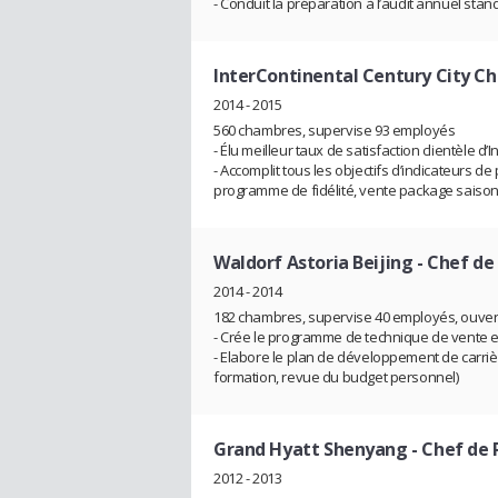
- Conduit la préparation à l’audit annuel stan
InterContinental Century City C
2014 - 2015
560 chambres, supervise 93 employés
- Élu meilleur taux de satisfaction clientèle d
- Accomplit tous les objectifs d’indicateurs 
programme de fidélité, vente package saisonni
Waldorf Astoria Beijing
- Chef de
2014 - 2014
182 chambres, supervise 40 employés, ouvert
- Crée le programme de technique de vent
- Elabore le plan de développement de carriè
formation, revue du budget personnel)
Grand Hyatt Shenyang
- Chef de 
2012 - 2013