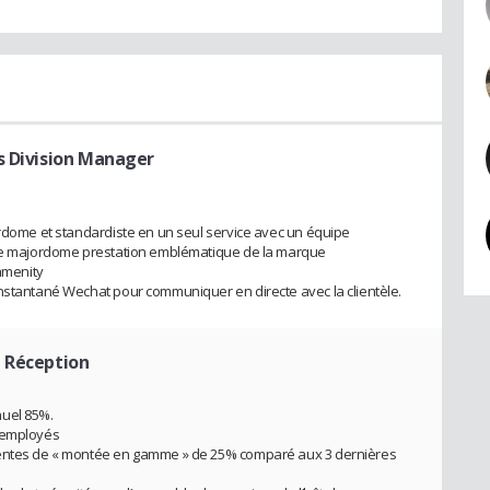
 Division Manager
ordome et standardiste en un seul service avec un équipe
vice majordome prestation emblématique de la marque
amenity
instantané Wechat pour communiquer en directe avec la clientèle.
e Réception
nuel 85%.
0 employés
ventes de « montée en gamme » de 25% comparé aux 3 dernières