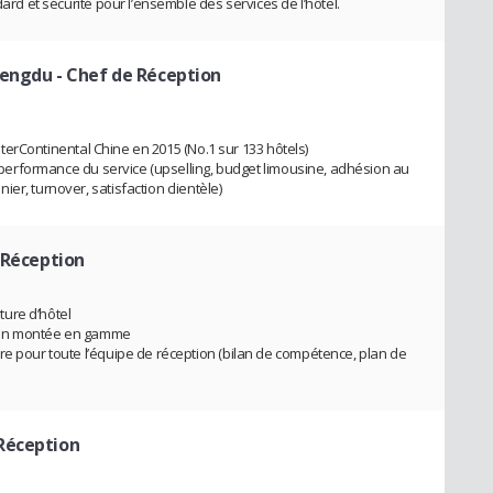
dard et sécurité pour l’ensemble des services de l’hôtel.
hengdu
- Chef de Réception
’InterContinental Chine en 2015 (No.1 sur 133 hôtels)
de performance du service (upselling, budget limousine, adhésion au
er, turnover, satisfaction clientèle)
 Réception
ure d’hôtel
e en montée en gamme
re pour toute l’équipe de réception (bilan de compétence, plan de
Réception