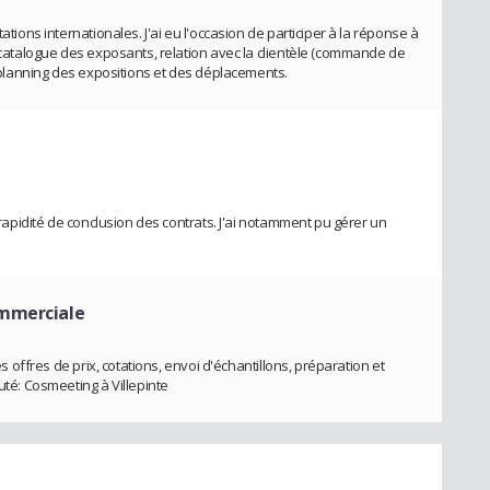
ations internationales. J'ai eu l'occasion de participer à la réponse à
u catalogue des exposants, relation avec la clientèle (commande de
on planning des expositions et des déplacements.
a rapidité de conclusion des contrats. J'ai notamment pu gérer un
ommerciale
es offres de prix, cotations, envoi d'échantillons, préparation et
uté: Cosmeeting à Villepinte