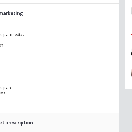
emarketing
du plan média :
on
du plan
ias
et prescription