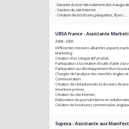
-Garante du bon déroulement des inaugurat
- Gestion du site Internet
- Création de brochures,plaquettes, flyers ...
URSA France
- Assistante Market
2008 - 2009
Différentes missions alliant les aspects mar
Marketing :
Création d’un comparatif produit,
Participation à la création d’outils d’aide à la 
Participation au développement d’un nouveau
Chargée de l’analyse des marchés Anglais et 
Communication :
Création de rédactionnels et dossiers de pre
Insertions presse,
Création du site Internet,
Elaboration du journal interne en collaborat
Création de brochures commerciales anglaise
Sopexa
- Assistante aux Manifest