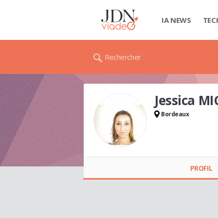
IA NEWS
TEC
Rechercher
Jessica M
Bordeaux
Jessica MICHEL
PROFIL