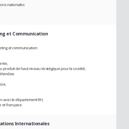
ions nationales
ing et Communication
keting et communication:
vente,
 produit de haut niveau stratégique pour la société,
Irlandais
sse,
ion avec le département RH,
 et française
ations Internationales