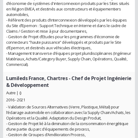
d’économie de systèmes d'interconnexion produits par les Sites situés
en Région EMEA, et destinés aux constructeurs et équipementiers
automobiles,
- Référent des produits d’interconnexion développés par les équipes
du Site d’Epernon : Support Technique en Interne et dans le cadre de
Claims / Gestion et mise à jour documentaires,
- Gestion de Projet d’Etudes pour les programmes d’économie de
connecteurs “haute puissance” développés et produits par le Site
d’Epernon, et destinés aux véhicules électriques,
- Management transverse d’équipes projet pluridisciplinaires (Ingénieur
Matériaux, Achats/Category Buyer, Supply Chain, Opérations, Qualité,
Commercial).
Lumileds France, Chartres
- Chef de Projet Ingénierie
& Développement
Autre | ()
2016 - 2021
- Validation de Sources Alternatives (Verre, Plastique, Métal) pour
l’éclairage automobile en collaboration avec la Supply Chain/Achats, les
Opérations et la Qualité. Adaptation du Design Produit,
- Gestion de Projet lié à la diminution de la consommation énergétique
d’une partie du parc d'équipements de process,
- Gestion de Groupes d’Amélioration Process,