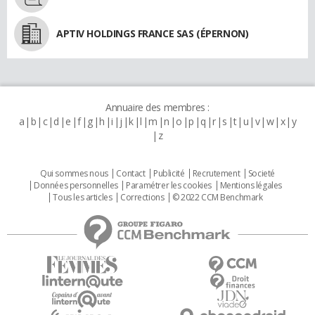
APTIV HOLDINGS FRANCE SAS (ÉPERNON)
Annuaire des membres :
a
b
c
d
e
f
g
h
i
j
k
l
m
n
o
p
q
r
s
t
u
v
w
x
y
z
Qui sommes nous
Contact
Publicité
Recrutement
Societé
Données personnelles
Paramétrer les cookies
Mentions légales
Tous les articles
Corrections
© 2022 CCM Benchmark