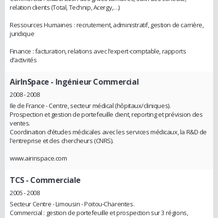
relation clients (Total, Technip, Acergy,…)
Ressources Humaines : recrutement, administratif, gestion de carrière,
juridique
Finance : facturation, relations avec l’expert-comptable, rapports
d’activités
AirInSpace
- Ingénieur Commercial
2008 - 2008
Ile de France - Centre, secteur médical (hôpitaux/cliniques).
Prospection et gestion de portefeuille client, reporting et prévision des
ventes.
Coordination d’études médicales avec les services médicaux, la R&D de
l'entreprise et des chercheurs (CNRS).
www.airinspace.com
TCS
- Commerciale
2005 - 2008
Secteur Centre - Limousin - Poitou-Charentes.
Commercial : gestion de portefeuille et prospection sur 3 régions,