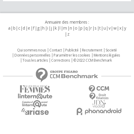
Annuaire des membres :
a
b
c
d
e
f
g
h
i
j
k
l
m
n
o
p
q
r
s
t
u
v
w
x
y
z
Qui sommes nous
Contact
Publicité
Recrutement
Societé
Données personnelles
Paramétrer les cookies
Mentions légales
Tous les articles
Corrections
© 2022 CCM Benchmark