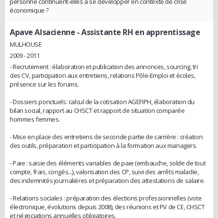
personne continuent-elles à se développer en contexte de crise
économique ?
Apave Alsacienne
- Assistante RH en apprentissage
MULHOUSE
2009 - 2011
- Recrutement : élaboration et publication des annonces, sourcing, tri
des CV, participation aux entretiens, relations Pôle-Emploi et écoles,
présence sur les forums.
- Dossiers ponctuels: calcul de la cotisation AGEFIPH, élaboration du
bilan social, rapport au CHSCT et rapport de situation comparée
hommes femmes.
- Mise en place des entretiens de seconde partie de carrière : création
des outils, préparation et participation à la formation aux managers.
- Paie : saisie des éléments variables de paie (embauche, solde de tout
compte, frais, congés...), valorisation des CP, suivi des arrêts maladie,
des indemnités journalières et préparation des attestations de salaire.
- Relations sociales : préparation des élections professionnelles (vote
électronique, évolutions depuis 2008), des réunions et PV de CE, CHSCT
et négociations annuelles obligatoires.