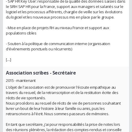
- SAP HR Key User: responsable de la qualité des données saisies dans
le SIRH SAP HR pour la France, support aux managers et salariés sur le
logiciel et les processus afférents, chargée de veille sur les évolutions
du logiciel et les nouveaux processus mis en place par le groupe.
- Mise en place de projets RH au niveau France et support aux
populations cibles
- Soutien à la politique de communication interne (organisation
d'événements ponctuels ou récurrents)
[....]
Association scribes
- Secrétaire
2015 - maintenant
L'objet de l'association est de promouvoir l'écoute empathique au
travers du recueil, de la retranscription et de la restitution écrite des
récits de vie spontanés.
Nous procédons au recueil de récits de vie de personnes souhaitant
livrer un bout de leur histoire à leur famille ou amis, puis les
retranscrivons à l'écrit. Nous sommes passeurs de mémoires.
En tant que secrétaire, j'ai pour responsabilités la prise de notes lors
des réunions plénières, la rédaction des comptes-rendus et conseille