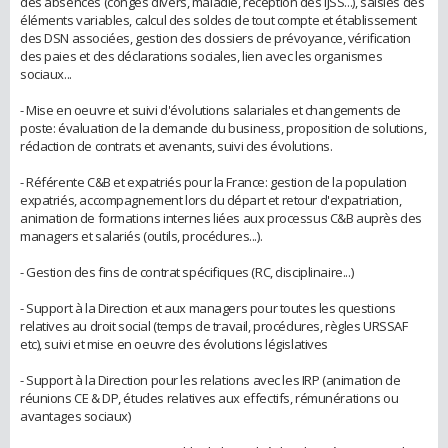
des absences (congés divers, maladie, réception des IJSS...), saisies des
éléments variables, calcul des soldes de tout compte et établissement
des DSN associées, gestion des dossiers de prévoyance, vérification
des paies et des déclarations sociales, lien avec les organismes
sociaux...
- Mise en oeuvre et suivi d'évolutions salariales et changements de
poste: évaluation de la demande du business, proposition de solutions,
rédaction de contrats et avenants, suivi des évolutions.
- Référente C&B et expatriés pour la France: gestion de la population
expatriés, accompagnement lors du départ et retour d'expatriation,
animation de formations internes liées aux processus C&B auprès des
managers et salariés (outils, procédures...).
- Gestion des fins de contrat spécifiques (RC, disciplinaire...)
- Support à la Direction et aux managers pour toutes les questions
relatives au droit social (temps de travail, procédures, règles URSSAF
etc), suivi et mise en oeuvre des évolutions législatives
- Support à la Direction pour les relations avec les IRP (animation de
réunions CE & DP, études relatives aux effectifs, rémunérations ou
avantages sociaux)