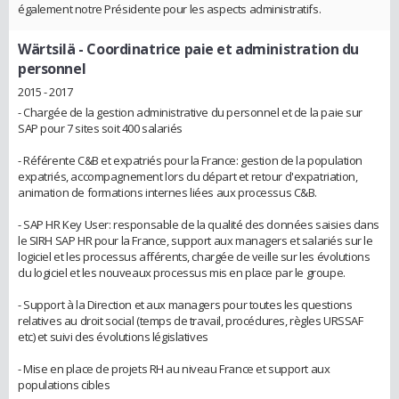
également notre Présidente pour les aspects administratifs.
Wärtsilä
- Coordinatrice paie et administration du
personnel
2015 - 2017
- Chargée de la gestion administrative du personnel et de la paie sur
SAP pour 7 sites soit 400 salariés
- Référente C&B et expatriés pour la France: gestion de la population
expatriés, accompagnement lors du départ et retour d'expatriation,
animation de formations internes liées aux processus C&B.
- SAP HR Key User: responsable de la qualité des données saisies dans
le SIRH SAP HR pour la France, support aux managers et salariés sur le
logiciel et les processus afférents, chargée de veille sur les évolutions
du logiciel et les nouveaux processus mis en place par le groupe.
- Support à la Direction et aux managers pour toutes les questions
relatives au droit social (temps de travail, procédures, règles URSSAF
etc) et suivi des évolutions législatives
- Mise en place de projets RH au niveau France et support aux
populations cibles