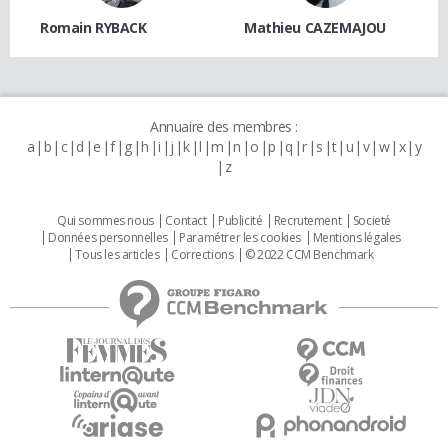
Romain RYBACK
Mathieu CAZEMAJOU
Annuaire des membres :
a
b
c
d
e
f
g
h
i
j
k
l
m
n
o
p
q
r
s
t
u
v
w
x
y
z
Qui sommes nous
Contact
Publicité
Recrutement
Societé
Données personnelles
Paramétrer les cookies
Mentions légales
Tous les articles
Corrections
© 2022 CCM Benchmark