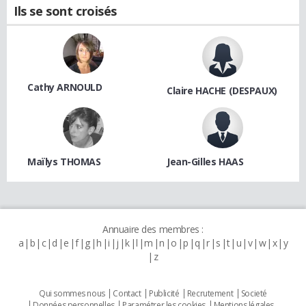
Ils se sont croisés
Cathy ARNOULD
Claire HACHE (DESPAUX)
Maïlys THOMAS
Jean-Gilles HAAS
Annuaire des membres :
a
b
c
d
e
f
g
h
i
j
k
l
m
n
o
p
q
r
s
t
u
v
w
x
y
z
Qui sommes nous
Contact
Publicité
Recrutement
Societé
Données personnelles
Paramétrer les cookies
Mentions légales