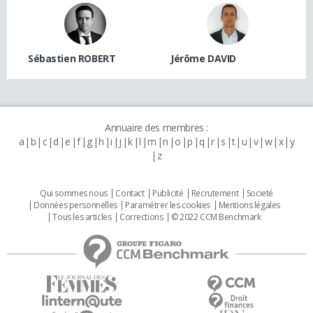
Sébastien ROBERT
Jérôme DAVID
Annuaire des membres :
a
b
c
d
e
f
g
h
i
j
k
l
m
n
o
p
q
r
s
t
u
v
w
x
y
z
Qui sommes nous
Contact
Publicité
Recrutement
Societé
Données personnelles
Paramétrer les cookies
Mentions légales
Tous les articles
Corrections
© 2022 CCM Benchmark