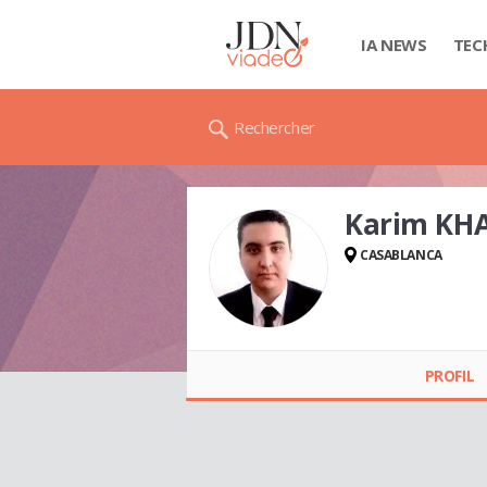
IA NEWS
TEC
Rechercher
Karim KH
CASABLANCA
Karim KHADDAJ
PROFIL