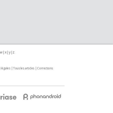
w
x
y
z
 légales
Tous les articles
Corrections