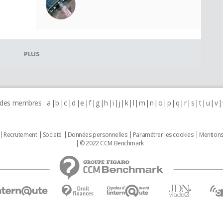
PLUS
 des membres :
a
b
c
d
e
f
g
h
i
j
k
l
m
n
o
p
q
r
s
t
u
v
Recrutement
Societé
Données personnelles
Paramétrer les cookies
Mentions
© 2022 CCM Benchmark