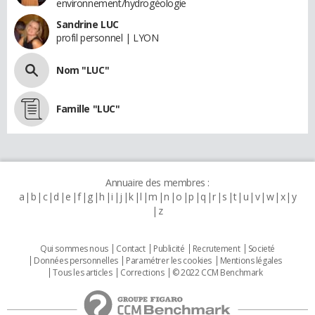
environnement/hydrogéologie
Sandrine LUC
profil personnel | LYON
Nom "LUC"
Famille "LUC"
Annuaire des membres :
a
b
c
d
e
f
g
h
i
j
k
l
m
n
o
p
q
r
s
t
u
v
w
x
y
z
Qui sommes nous
Contact
Publicité
Recrutement
Societé
Données personnelles
Paramétrer les cookies
Mentions légales
Tous les articles
Corrections
© 2022 CCM Benchmark