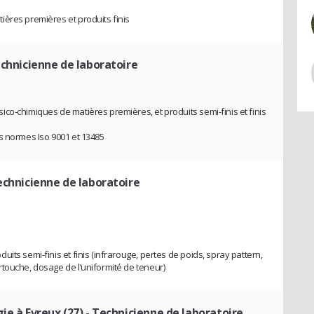
ères premières et produits finis
chnicienne de laboratoire
co-chimiques de matières premières, et produits semi-finis et finis
s normes Iso 9001 et 13485
echnicienne de laboratoire
its semi-finis et finis (infrarouge, pertes de poids, spray pattern,
touche, dosage de l’uniformité de teneur)
ie à Evreux (27)
- Technicienne de laboratoire