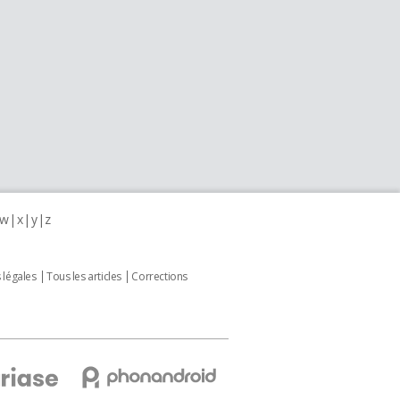
w
x
y
z
 légales
Tous les articles
Corrections