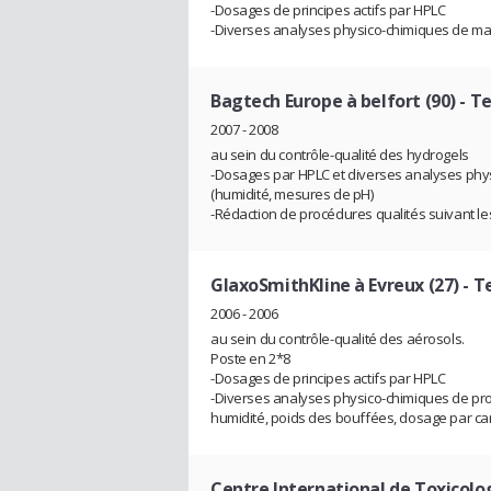
-Dosages de principes actifs par HPLC
-Diverses analyses physico-chimiques de mati
Bagtech Europe à belfort (90)
- Te
2007 - 2008
au sein du contrôle-qualité des hydrogels
-Dosages par HPLC et diverses analyses physi
(humidité, mesures de pH)
-Rédaction de procédures qualités suivant le
GlaxoSmithKline à Evreux (27)
- T
2006 - 2006
au sein du contrôle-qualité des aérosols.
Poste en 2*8
-Dosages de principes actifs par HPLC
-Diverses analyses physico-chimiques de produ
humidité, poids des bouffées, dosage par car
Centre International de Toxicolog