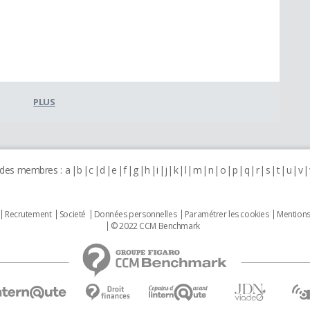
PLUS
 des membres :
a
b
c
d
e
f
g
h
i
j
k
l
m
n
o
p
q
r
s
t
u
v
Recrutement
Societé
Données personnelles
Paramétrer les cookies
Mentions
© 2022 CCM Benchmark