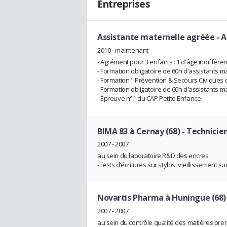
Entreprises
Assistante maternelle agréée
- 
2010 - maintenant
- Agrément pour 3 enfants : 1 d'âge indifféren
- Formation obligatoire de 60h d'assistants m
- Formation " Prévention & Secours Civiques 
- Formation obligatoire de 60h d'assistants m
- Épreuve n°1 du CAP Petite Enfance
BIMA 83 à Cernay (68)
- Technicie
2007 - 2007
au sein du laboratoire R&D des encres
-Tests d’écritures sur stylos, vieillissement s
Novartis Pharma à Huningue (68)
2007 - 2007
au sein du contrôle qualité des matières premi