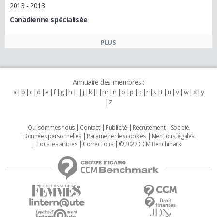
2013 - 2013
Canadienne spécialisée
PLUS
Annuaire des membres :
a
b
c
d
e
f
g
h
i
j
k
l
m
n
o
p
q
r
s
t
u
v
w
x
y
z
Qui sommes nous
Contact
Publicité
Recrutement
Societé
Données personnelles
Paramétrer les cookies
Mentions légales
Tous les articles
Corrections
© 2022 CCM Benchmark