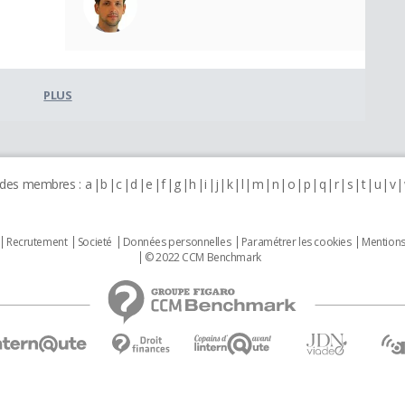
PLUS
 des membres :
a
b
c
d
e
f
g
h
i
j
k
l
m
n
o
p
q
r
s
t
u
v
Recrutement
Societé
Données personnelles
Paramétrer les cookies
Mentions
© 2022 CCM Benchmark