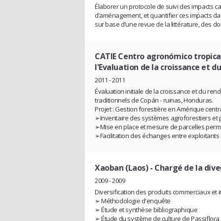
Élaborer un protocole de suivi des impacts ca
d’aménagement, et quantifier ces impacts dans
sur base d’une revue de la littérature, des d
CATIE Centro agronómico tropica
l'Evaluation de la croissance et 
2011 - 2011
Évaluation initiale de la croissance et du r
traditionnels de Copán - ruinas, Honduras.
Projet : Gestion forestière en Amérique central
➢Inventaire des systèmes agroforestiers et 
➢Mise en place et mesure de parcelles per
➢Facilitation des échanges entre exploitants
Xaoban (Laos)
- Chargé de la div
2009 - 2009
Diversification des produits commerciaux et i
➢ Méthodologie d'enquête
➢ Étude et synthèse bibliographique
➢ Étude du système de culture de Passiflora 