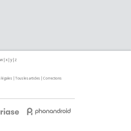
w
x
y
z
 légales
Tous les articles
Corrections