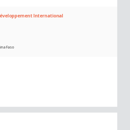
Développement International
kina Faso