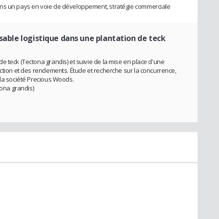
ans un pays en voie de développement, stratégie commerciale
sable logistique dans une plantation de teck
e teck (Tectona grandis) et suivie de la mise en place d'une
uction et des rendements. Étude et recherche sur la concurrence,
 la société Precious Woods.
tona grandis)