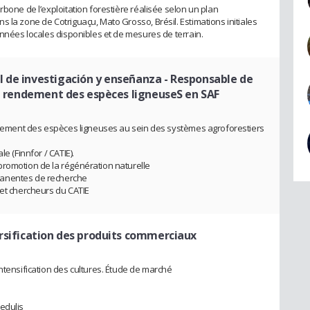
rbone de l’exploitation forestière réalisée selon un plan
 la zone de Cotriguaçu, Mato Grosso, Brésil. Estimations initiales
onnées locales disponibles et de mesures de terrain.
l de investigación y enseñanza
- Responsable de
du rendement des espèces ligneuseS en SAF
endement des espèces ligneuses au sein des systèmes agroforestiers
e (Finnfor / CATIE).
promotion de la régénération naturelle
manentes de recherche
 et chercheurs du CATIE
ersification des produits commerciaux
ntensification des cultures. Étude de marché
edulis