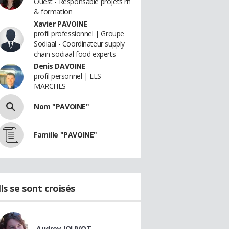
Ouest - Responsable projets rh
& formation
Xavier PAVOINE
profil professionnel | Groupe
Sodiaal - Coordinateur supply
chain sodiaal food experts
Denis DAVOINE
profil personnel | LES
MARCHES
Nom "PAVOINE"
Famille "PAVOINE"
Ils se sont croisés
Audrey JOLIVOT