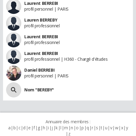
Laurent BERREBI
profil personnel | PARIS
Lauren BERREBY
profil professionnel
Laurent BERREBI
profil professionnel
Laurent BERREBI
profil professionnel | H360 - Chargé d'études
Daniel BERREBI
profil personnel | PARIS
Nom "BEREBY"
Annuaire des membres :
a
b
c
d
e
f
g
h
i
j
k
l
m
n
o
p
q
r
s
t
u
v
w
x
y
z