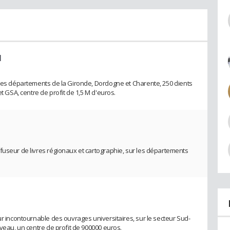
l
 les départements de la Gironde, Dordogne et Charente, 250 clients
et GSA, centre de profit de 1,5 M d'euros.
fuseur de livres régionaux et cartographie, sur les départements
ur incontournable des ouvrages universitaires, sur le secteur Sud-
iveau, un centre de profit de 900000 euros.