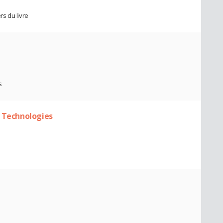
s du livre
s
t Technologies