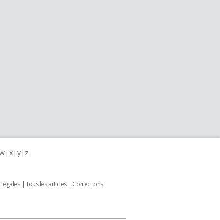
w
x
y
z
 légales
Tous les articles
Corrections