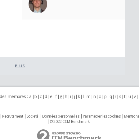
PLUS
 des membres :
a
b
c
d
e
f
g
h
i
j
k
l
m
n
o
p
q
r
s
t
u
v
Recrutement
Societé
Données personnelles
Paramétrer les cookies
Mentions
© 2022 CCM Benchmark