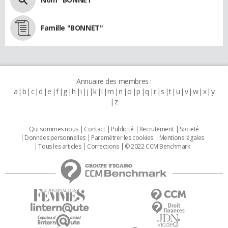
Famille "BONNET"
Annuaire des membres :
a
b
c
d
e
f
g
h
i
j
k
l
m
n
o
p
q
r
s
t
u
v
w
x
y
z
Qui sommes nous
Contact
Publicité
Recrutement
Societé
Données personnelles
Paramétrer les cookies
Mentions légales
Tous les articles
Corrections
© 2022 CCM Benchmark