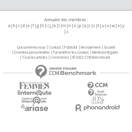
Annuaire des membres :
a
b
c
d
e
f
g
h
i
j
k
l
m
n
o
p
q
r
s
t
u
v
w
x
y
z
Qui sommes nous
Contact
Publicité
Recrutement
Societé
Données personnelles
Paramétrer les cookies
Mentions légales
Tous les articles
Corrections
© 2022 CCM Benchmark