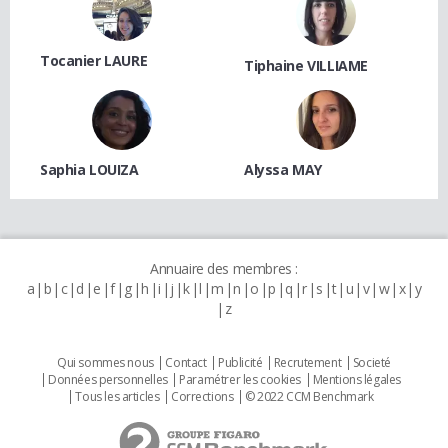
Tocanier LAURE
Tiphaine VILLIAME
Saphia LOUIZA
Alyssa MAY
Annuaire des membres :
a
b
c
d
e
f
g
h
i
j
k
l
m
n
o
p
q
r
s
t
u
v
w
x
y
z
Qui sommes nous
Contact
Publicité
Recrutement
Societé
Données personnelles
Paramétrer les cookies
Mentions légales
Tous les articles
Corrections
© 2022 CCM Benchmark