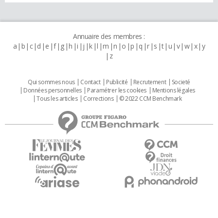
Annuaire des membres :
a
b
c
d
e
f
g
h
i
j
k
l
m
n
o
p
q
r
s
t
u
v
w
x
y
z
Qui sommes nous
Contact
Publicité
Recrutement
Societé
Données personnelles
Paramétrer les cookies
Mentions légales
Tous les articles
Corrections
© 2022 CCM Benchmark