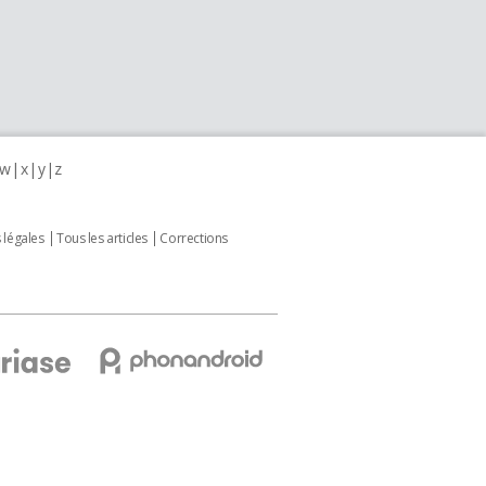
w
x
y
z
 légales
Tous les articles
Corrections