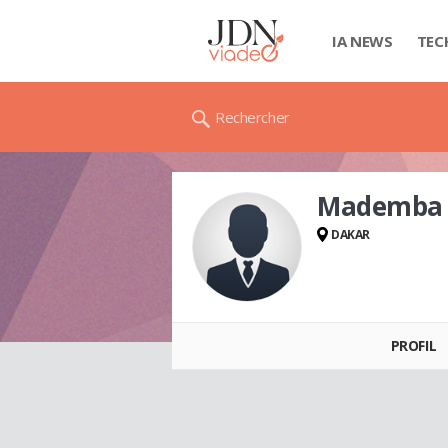
IA NEWS
TEC
Rechercher
Mademba
DAKAR
Mademba KANE
PROFIL