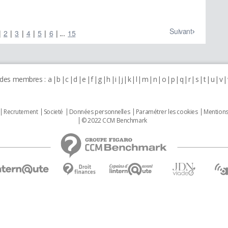
Suivant
2
3
4
5
6
...
15
 des membres :
a
b
c
d
e
f
g
h
i
j
k
l
m
n
o
p
q
r
s
t
u
v
Recrutement
Societé
Données personnelles
Paramétrer les cookies
Mentions
© 2022 CCM Benchmark