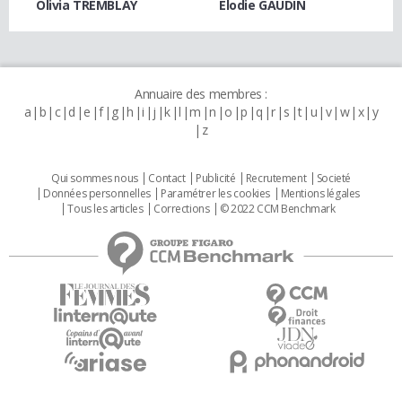
Olivia TREMBLAY
Elodie GAUDIN
Annuaire des membres :
a
b
c
d
e
f
g
h
i
j
k
l
m
n
o
p
q
r
s
t
u
v
w
x
y
z
Qui sommes nous
Contact
Publicité
Recrutement
Societé
Données personnelles
Paramétrer les cookies
Mentions légales
Tous les articles
Corrections
© 2022 CCM Benchmark