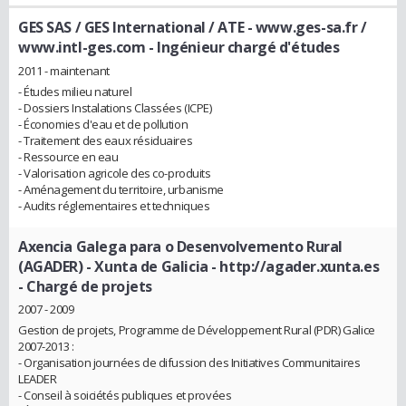
GES SAS / GES International / ATE - www.ges-sa.fr /
www.intl-ges.com
- Ingénieur chargé d'études
2011 - maintenant
- Études milieu naturel
- Dossiers Instalations Classées (ICPE)
- Économies d'eau et de pollution
- Traitement des eaux résiduaires
- Ressource en eau
- Valorisation agricole des co-produits
- Aménagement du territoire, urbanisme
- Audits réglementaires et techniques
Axencia Galega para o Desenvolvemento Rural
(AGADER) - Xunta de Galicia - http://agader.xunta.es
- Chargé de projets
2007 - 2009
Gestion de projets, Programme de Développement Rural (PDR) Galice
2007-2013 :
- Organisation journées de difussion des Initiatives Communitaires
LEADER
- Conseil à soiciétés publiques et provées