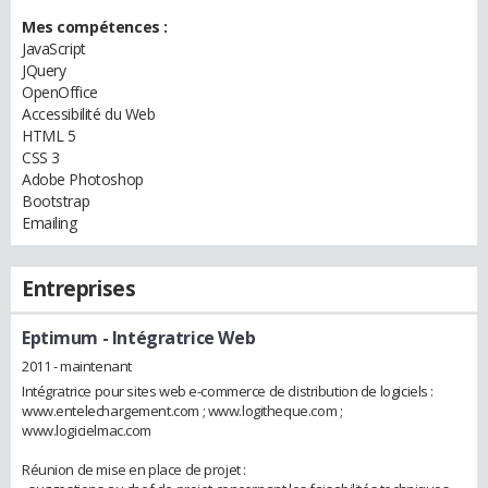
Mes compétences :
JavaScript
JQuery
OpenOffice
Accessibilité du Web
HTML 5
CSS 3
Adobe Photoshop
Bootstrap
Emailing
Entreprises
Eptimum
- Intégratrice Web
2011 - maintenant
Intégratrice pour sites web e-commerce de distribution de logiciels :
www.entelechargement.com ; www.logitheque.com ;
www.logicielmac.com
Réunion de mise en place de projet :