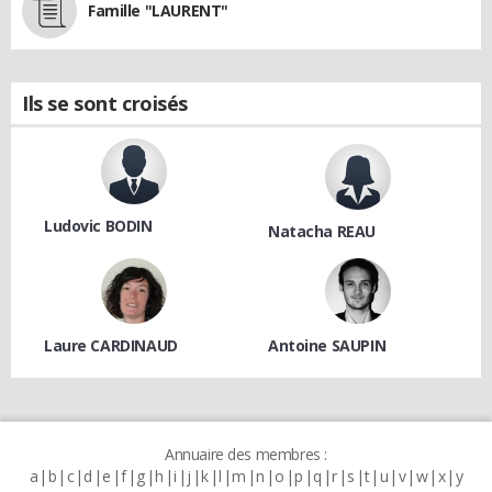
Famille "LAURENT"
Ils se sont croisés
Ludovic BODIN
Natacha REAU
Laure CARDINAUD
Antoine SAUPIN
Annuaire des membres :
a
b
c
d
e
f
g
h
i
j
k
l
m
n
o
p
q
r
s
t
u
v
w
x
y