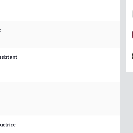
t
ssistant
uctrice