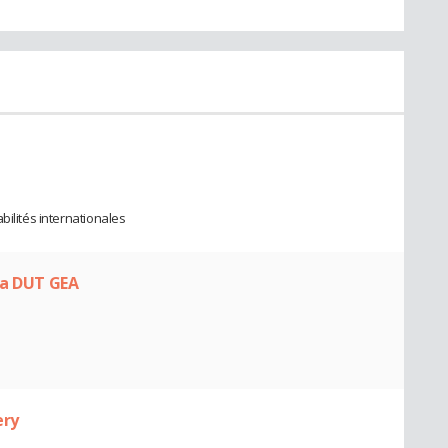
bilités internationales
ia DUT GEA
ery