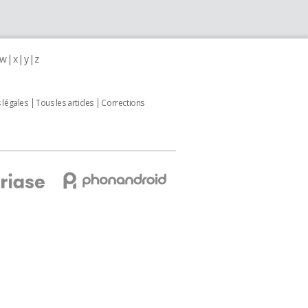
w
x
y
z
 légales
Tous les articles
Corrections