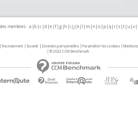
 des membres :
a
b
c
d
e
f
g
h
i
j
k
l
m
n
o
p
q
r
s
t
u
v
Recrutement
Societé
Données personnelles
Paramétrer les cookies
Mentions
© 2022 CCM Benchmark