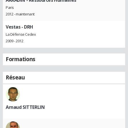
ARKADIN
- Ressources Humaines
Paris
2012 - maintenant
Vestas
- DRH
La Défense Cedex
2009 - 2012
Formations
Réseau
Arnaud SITTERLIN