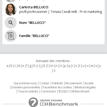
Carlotta BELLUCCI
profil professionnel | Tenuta Cerulli Irelli - Pr et marketing
Nom "BELLUCCI"
Famille "BELLUCCI"
Annuaire des membres :
a
b
c
d
e
f
g
h
i
j
k
l
m
n
o
p
q
r
s
t
u
v
w
x
y
z
Qui sommes nous
Contact
Publicité
Recrutement
Societé
Données personnelles
Paramétrer les cookies
Mentions légales
Tous les articles
Corrections
© 2022 CCM Benchmark