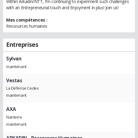
Within Arkadin/NTT, I’m continuing to experiment such challenges
with an Entrepreneurial touch and Enjoyment in plus! Join us!
Mes compétences :
Ressources humaines
Entreprises
Sylvan
maintenant
Vestas
La Défense Cedex
maintenant
AXA
Nanterre
maintenant