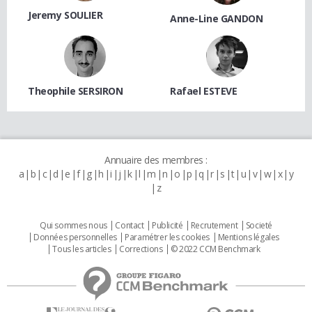
Jeremy SOULIER
Anne-Line GANDON
Theophile SERSIRON
Rafael ESTEVE
Annuaire des membres :
a
b
c
d
e
f
g
h
i
j
k
l
m
n
o
p
q
r
s
t
u
v
w
x
y
z
Qui sommes nous
Contact
Publicité
Recrutement
Societé
Données personnelles
Paramétrer les cookies
Mentions légales
Tous les articles
Corrections
© 2022 CCM Benchmark