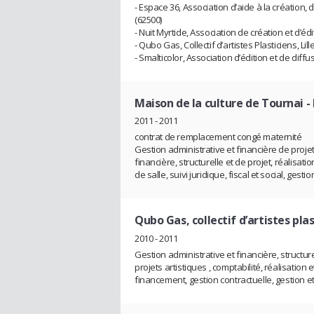
- Espace 36, Association d’aide à la création,
(62500)
- Nuit Myrtide, Association de création et d’édi
- Qubo Gas, Collectif d’artistes Plasticiens, Lill
- Smalticolor, Association d’édition et de diffus
Maison de la culture de Tournai
-
2011 - 2011
contrat de remplacement congé maternité
Gestion administrative et financière de projet
financière, structurelle et de projet, réalisat
de salle, suivi juridique, fiscal et social, gest
Qubo Gas, collectif d’artistes pla
2010 - 2011
Gestion administrative et financière, structu
projets artistiques , comptabilité, réalisation 
financement, gestion contractuelle, gestion et