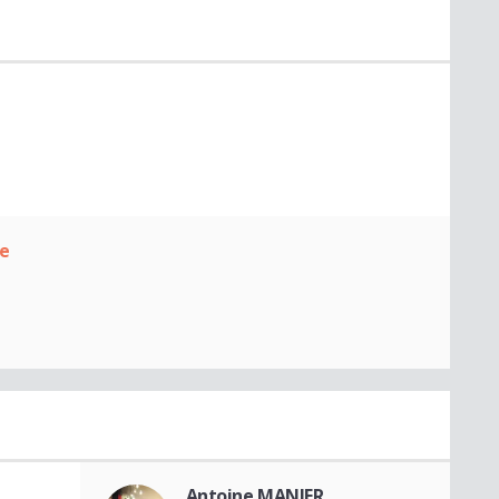
le
Antoine MANIER