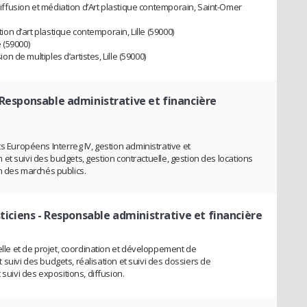
 diffusion et médiation d’Art plastique contemporain, Saint-Omer
tion d’art plastique contemporain, Lille (59000)
e (59000)
ion de multiples d’artistes, Lille (59000)
 Responsable administrative et financière
s Européens Interreg IV, gestion administrative et
ion et suivi des budgets, gestion contractuelle, gestion des locations
ion des marchés publics.
sticiens
- Responsable administrative et financière
relle et de projet, coordination et développement de
et suivi des budgets, réalisation et suivi des dossiers de
 suivi des expositions, diffusion.