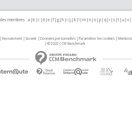
 des membres :
a
b
c
d
e
f
g
h
i
j
k
l
m
n
o
p
q
r
s
t
u
v
Recrutement
Societé
Données personnelles
Paramétrer les cookies
Mentions
© 2022 CCM Benchmark