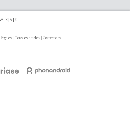
w
x
y
z
 légales
Tous les articles
Corrections