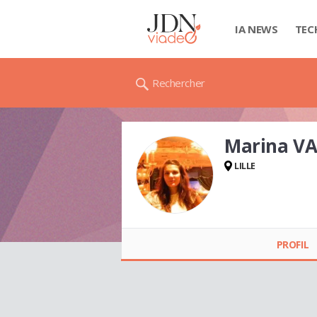
IA NEWS
TEC
Rechercher
Marina V
LILLE
Marina VAN
COMPERNOL
PROFIL
GREBERT