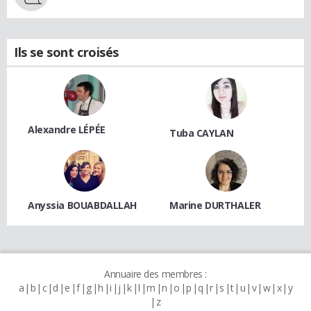
Ils se sont croisés
Alexandre LÉPÉE
Tuba CAYLAN
Anyssia BOUABDALLAH
Marine DURTHALER
Annuaire des membres :
a
b
c
d
e
f
g
h
i
j
k
l
m
n
o
p
q
r
s
t
u
v
w
x
y
z