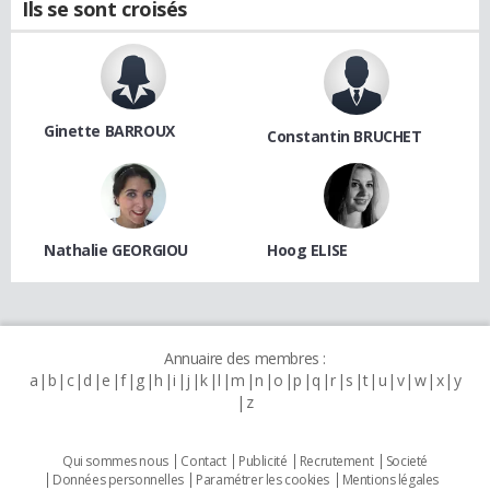
Ils se sont croisés
Ginette BARROUX
Constantin BRUCHET
Nathalie GEORGIOU
Hoog ELISE
Annuaire des membres :
a
b
c
d
e
f
g
h
i
j
k
l
m
n
o
p
q
r
s
t
u
v
w
x
y
z
Qui sommes nous
Contact
Publicité
Recrutement
Societé
Données personnelles
Paramétrer les cookies
Mentions légales