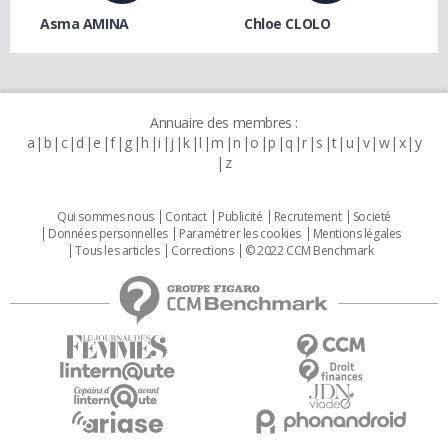
Asma AMINA
Chloe CLOLO
Annuaire des membres :
a
b
c
d
e
f
g
h
i
j
k
l
m
n
o
p
q
r
s
t
u
v
w
x
y
z
Qui sommes nous
Contact
Publicité
Recrutement
Societé
Données personnelles
Paramétrer les cookies
Mentions légales
Tous les articles
Corrections
© 2022 CCM Benchmark